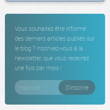
Vous souhaitez être informé
des derniers articles publiés sur
le blog ? Inscrivez-vous à la
newsletter, que vous recevrez
une fois par mois !