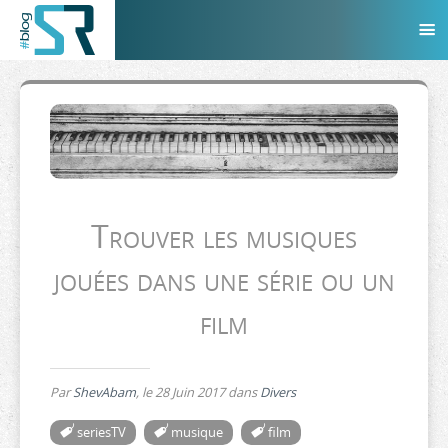
Trouver les musiques
jouées dans une série ou un
film
Par
ShevAbam
, le
28 Juin 2017
dans
Divers
seriesTV
musique
film