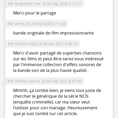
Par Ringtones free,
le 02 Sep 2020 à 12:21
Merci pour le partage
Par tonos,
le 26 Sep 2020 à 11:46
bande originale de film impressionnante
Par sonidos mp3,
le 02 Jan 2021 à 08:14
Merci d'avoir partagé de superbes chansons
sur les films et peut-être serez-vous intéressé
par l'immense collection d'effets sonores de
la bande-son de la plus haute qualité.
Par Solène Lebrun,
le 04 Sep 2021 à 07:54
Mmmh, ça tombe bien, je viens tout juste de
chercher le générique de la série NCIS
(enquête criminelle), car ma sœur veut
l’utiliser pour son mariage. Heureusement
que je suis tombé sur cet article.