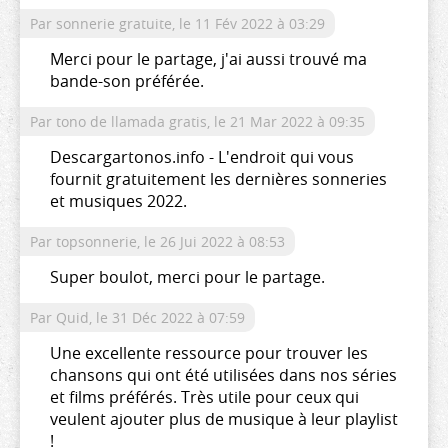
Par sonnerie gratuite,
le 11 Fév 2022 à 03:29
Merci pour le partage, j'ai aussi trouvé ma
bande-son préférée.
Par tono de llamada gratis,
le 21 Mar 2022 à 09:35
Descargartonos.info - L'endroit qui vous
fournit gratuitement les dernières sonneries
et musiques 2022.
Par topsonnerie,
le 26 Jui 2022 à 08:53
Super boulot, merci pour le partage.
Par Quid,
le 31 Déc 2022 à 07:59
Une excellente ressource pour trouver les
chansons qui ont été utilisées dans nos séries
et films préférés. Très utile pour ceux qui
veulent ajouter plus de musique à leur playlist
!