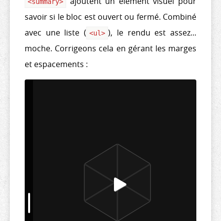
ajoutent un élément visuel pour
<
summary
>
savoir si le bloc est ouvert ou fermé. Combiné
avec une liste (
), le rendu est assez...
<
ul
>
moche. Corrigeons cela en gérant les marges
et espacements :