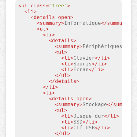
<
ul
class
=
"tree"
>
<
li
>
<
details
open
>
<
summary
>
Informatique
</
summary
>
<
ul
>
<
li
>
<
details
>
<
summary
>
Périphériques
</
su
<
ul
>
<
li
>
Clavier
</
li
>
<
li
>
Souris
</
li
>
<
li
>
Ecran
</
li
>
</
ul
>
</
details
>
</
li
>
<
li
>
<
details
open
>
<
summary
>
Stockage
</
summary
<
ul
>
<
li
>
Disque dur
</
li
>
<
li
>
SSD
</
li
>
<
li
>
Clé USB
</
li
>
</
ul
>