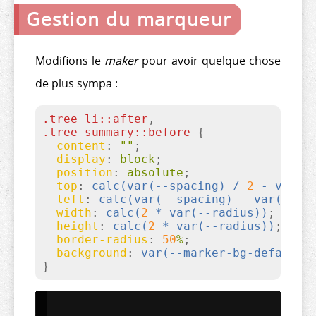
Gestion du marqueur
Modifions le
maker
pour avoir quelque chose
de plus sympa :
.tree
li
::after
.tree
summary
::before
{

content
:
""
;

display
:
 block
;

position
:
 absolute
;

top
:
calc(
var(--spacing)
 / 
2
 - 
var(-
left
:
calc(
var(--spacing)
 - 
var(--ra
width
:
calc(
2
 * 
var(--radius)
)
;

height
:
calc(
2
 * 
var(--radius)
)
;

border-radius
:
50
%
;

background
:
var(--marker-bg-default)
}