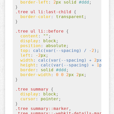
border-left
:
2
px solid 
#ddd
}
.tree
ul
li
:last-child
{

border-color
:
 transparent
}
.tree
ul
li
::before
{

content
:
""
;

display
:
 block
;

position
:
 absolute
;

top
:
calc(
var(--spacing)
 / -
2
)
;

left
:
 -
2
px
;

width
:
calc(
var(--spacing)
 + 
2
px)
;

height
:
calc(
var(--spacing)
 + 
1
px)
;

border
:
 solid 
#ddd
;

border-width
:
0
0
2
px 
2
px
}
.tree
summary
{

display
:
 block
;

cursor
:
 pointer
}
.tree
summary
::marker
.tree
summary
::-webkit-details-marker
{