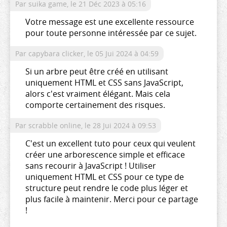
Par suika game,
le 21 Déc 2023 à 05:16
Votre message est une excellente ressource
pour toute personne intéressée par ce sujet.
Par capybara clicker,
le 05 Jui 2024 à 04:59
Si un arbre peut être créé en utilisant
uniquement HTML et CSS sans JavaScript,
alors c'est vraiment élégant. Mais cela
comporte certainement des risques.
Par scrabble online,
le 28 Jui 2024 à 09:53
C'est un excellent tuto pour ceux qui veulent
créer une arborescence simple et efficace
sans recourir à JavaScript ! Utiliser
uniquement HTML et CSS pour ce type de
structure peut rendre le code plus léger et
plus facile à maintenir. Merci pour ce partage
!