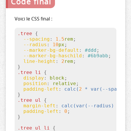
Code final
Voici le CSS final :
.tree
{

--spacing
:
1.5
rem
;

--radius
:
10
px
;

--marker-bg-default
:
#ddd
;

--marker-bg-haschild
:
#6b9abb
;

line-height
:
2
rem
}
.tree
li
{

display
:
 block
;

position
:
 relative
;

padding-left
:
calc(
2
 * 
var(--spacing
}
.tree
ul
{

margin-left
:
calc(
var(--radius)
 - 
va
padding-left
:
0
}
.tree
ul
li
{
