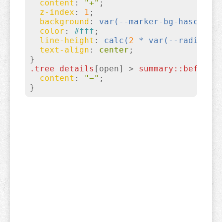
content
:
"+"
;

z-index
:
1
;

background
:
var(--marker-bg-haschild
color
:
#fff
;

line-height
:
calc(
2
 * 
var(--radius)
)
;
text-align
:
 center
}
.tree
details
[open]
 > 
summary
::before
{
content
:
"−"
}