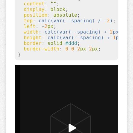
content
:
""
;

display
:
 block
;

position
:
 absolute
;

top
:
calc(
var(--spacing)
 / -
2
)
;

left
:
 -
2
px
;

width
:
calc(
var(--spacing)
 + 
2
px)
;

height
:
calc(
var(--spacing)
 + 
1
px)
;

border
:
 solid 
#ddd
;

border-width
:
0
0
2
px 
2
px
}