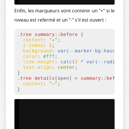
Enfin, les marqueurs vont contenir un "+" si le
niveau est refermé et un "-" s'il est ouvert :
.tree
summary
::before
{

content
:
"+"
;

z-index
:
1
;

background
:
var(--marker-bg-haschild
color
:
#fff
;

line-height
:
calc(
2
 * 
var(--radius)
)
;
text-align
:
 center
}
.tree
details
[open]
 > 
summary
::before
{
content
:
"−"
}