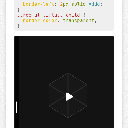
border-left
:
2
px solid 
#ddd
}
.tree
ul
li
:last-child
{

border-color
:
 transparent
}