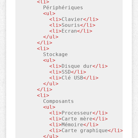
<
li
>
        Périphériques

<
ul
>
<
li
>
Clavier
</
li
>
<
li
>
Souris
</
li
>
<
li
>
Ecran
</
li
>
</
ul
>
</
li
>
<
li
>
        Stockage

<
ul
>
<
li
>
Disque dur
</
li
>
<
li
>
SSD
</
li
>
<
li
>
Clé USB
</
li
>
</
ul
>
</
li
>
<
li
>
        Composants

<
ul
>
<
li
>
Processeur
</
li
>
<
li
>
Carte mère
</
li
>
<
li
>
Mémoire
</
li
>
<
li
>
Carte graphique
</
li
>
</
ul
>