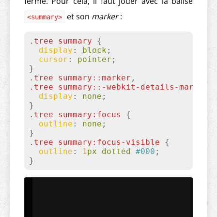
fermé. Pour cela, il faut jouer avec la balise
et son
marker
:
<
summary
>
.tree
summary
{

display
:
 block
;

cursor
:
 pointer
}
.tree
summary
::marker
.tree
summary
::-webkit-details-marker
{
display
:
 none
}
.tree
summary
:focus
{

outline
:
 none
}
.tree
summary
:focus-visible
{

outline
:
1
px dotted 
#000
}