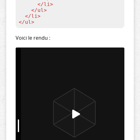
</
li
>
</
ul
>
</
li
>
</
ul
>
Voici le rendu :