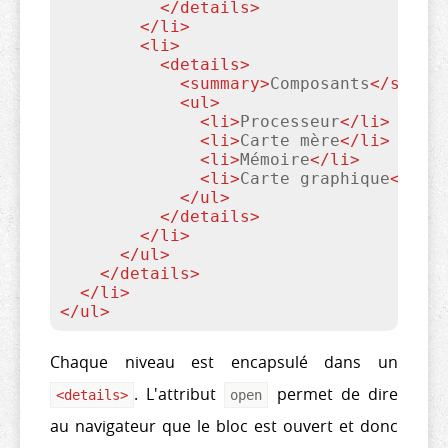
</
details
>
</
li
>
<
li
>
<
details
>
<
summary
>
Composants
</
summa
<
ul
>
<
li
>
Processeur
</
li
>
<
li
>
Carte mère
</
li
>
<
li
>
Mémoire
</
li
>
<
li
>
Carte graphique
</
li
>
</
ul
>
</
details
>
</
li
>
</
ul
>
</
details
>
</
li
>
</
ul
>
Chaque niveau est encapsulé dans un
. L'attribut
permet de dire
<
details
>
open
au navigateur que le bloc est ouvert et donc