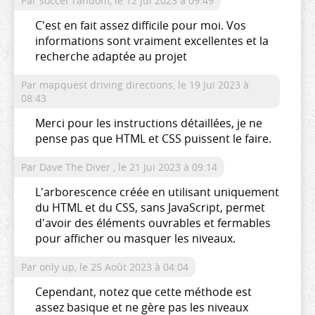
Par soccer random,
le 12 Jui 2023 à 09:49
C'est en fait assez difficile pour moi. Vos
informations sont vraiment excellentes et la
recherche adaptée au projet
Par mapquest driving directions,
le 19 Jui 2023 à
08:43
Merci pour les instructions détaillées, je ne
pense pas que HTML et CSS puissent le faire.
Par Dave The Diver ,
le 21 Jui 2023 à 09:14
L'arborescence créée en utilisant uniquement
du HTML et du CSS, sans JavaScript, permet
d'avoir des éléments ouvrables et fermables
pour afficher ou masquer les niveaux.
Par only up,
le 25 Août 2023 à 04:04
Cependant, notez que cette méthode est
assez basique et ne gère pas les niveaux