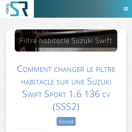
Comment changer le filtre
habitacle sur une Suzuki
Swift Sport 1.6 136 cv
(SSS2)
Voiture