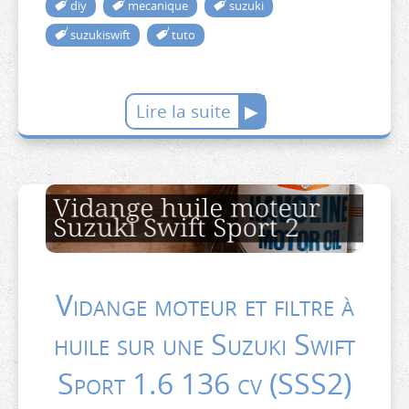
diy
mecanique
suzuki
suzukiswift
tuto
Lire la suite
Vidange moteur et filtre à
huile sur une Suzuki Swift
Sport 1.6 136 cv (SSS2)