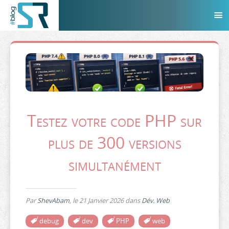
Testez votre code PHP sur
plus de 300 versions
simultanément
Par
ShevAbam
, le
21 Janvier 2026
dans
Dév. Web
debug
dev
PHP
web