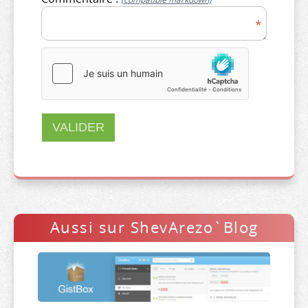
VALIDER
Aussi sur ShevArezo`Blog